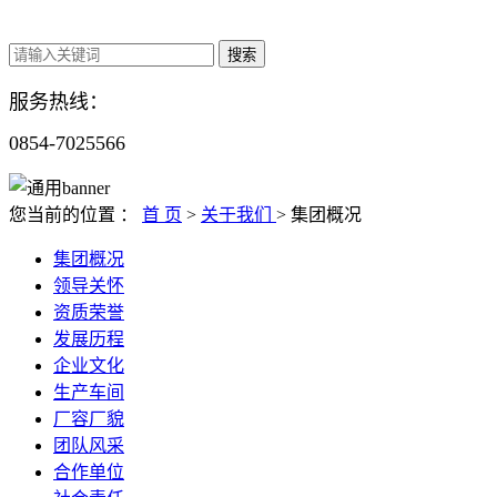
服务热线：
0854-
7025566
您当前的位置 ：
首 页
>
关于我们
>
集团概况
集团概况
领导关怀
资质荣誉
发展历程
企业文化
生产车间
厂容厂貌
团队风采
合作单位