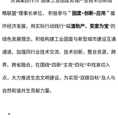
贵诚集团作为“国家工业固废处理产业技术创新战
略联盟”理事长单位， 积极参与＂
固废+创新+应用
＂循
环经济发展，用实际行动践行“
以渣助产、变废为宝
”的
绿色发展理念，积极构建工业固废与新型城市建设互通
通道，加强同行业技术交流、技术创新，整合资源，跨
界、跨省融合，在围绕“四新”主攻“四化”中找准切入
点，大力推进生态文明建设，为实现“双碳目标”及人与
自然和谐共生贡献力量。