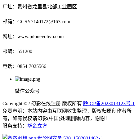
厂址：贵州省龙里县北部工业园区
邮箱：GCSY7140172@163.com
网址：www.pilonevotivo.com
邮编：551200
电话：0854-7025566
微信公众号
Copyright © / 幻影在线注册 版权所有
黔ICP备2023013123号-1
免责声明：本站内容由互联网收集整理，版权归原创作者所
有，如有侵权请幻影(中国)处理删除内容，谢谢！
服务支持：
华企立方
贵公网安备 52011502001462号