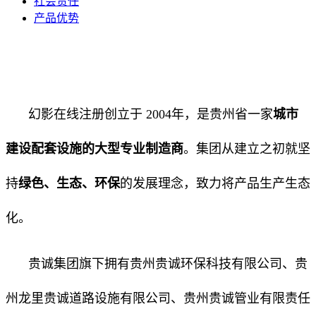
社会责任
产品优势
幻影在线注册创立于 2004年，是贵州省一家
城市
建设配套设施的大型专业制造商
。集团从建立之初就坚
持
绿色、生态、环保
的发展理念，致力将产品生产生态
化。
贵诚集团旗下拥有贵州贵诚环保科技有限公司、贵
州龙里贵诚道路设施有限公司、贵州贵诚管业有限责任