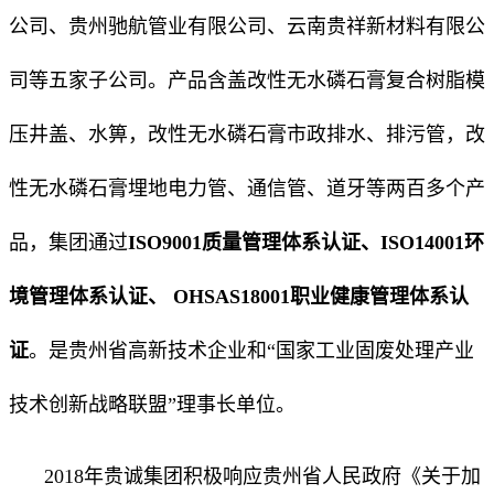
公司、贵州驰航管业有限公司、云南贵祥新材料有限公
司等五家子公司。产品含盖改性无水磷石膏复合树脂模
压井盖、水箅，改性无水磷石膏市政排水、排污管，改
性无水磷石膏埋地电力管、通信管、道牙等两百多个产
品，集团通过
ISO9001质量管理体系认证、ISO14001环
境管理体系认证、 OHSAS18001职业健康管理体系认
证
。是贵州省高新技术企业和“国家工业固废处理产业
技术创新战略联盟”理事长单位。
2018年贵诚集团积极响应贵州省人民政府《关于加