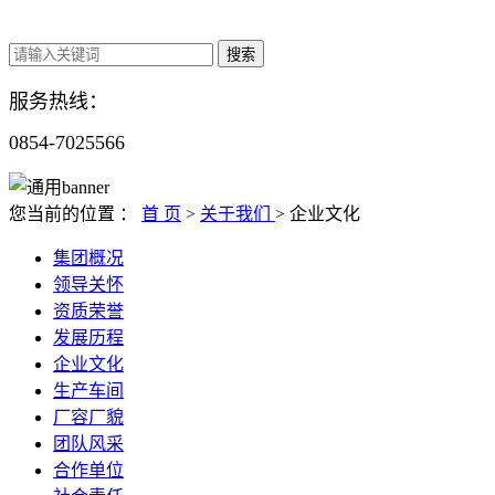
服务热线：
0854-
7025566
您当前的位置 ：
首 页
>
关于我们
>
企业文化
集团概况
领导关怀
资质荣誉
发展历程
企业文化
生产车间
厂容厂貌
团队风采
合作单位