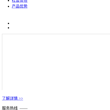
社会责任
产品优势
了解详情 >>
服务热线 ——