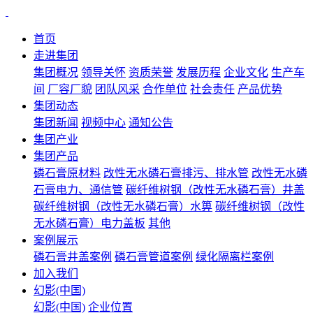
首页
走进集团
集团概况
领导关怀
资质荣誉
发展历程
企业文化
生产车
间
厂容厂貌
团队风采
合作单位
社会责任
产品优势
集团动态
集团新闻
视频中心
通知公告
集团产业
集团产品
磷石膏原材料
改性无水磷石膏排污、排水管
改性无水磷
石膏电力、通信管
碳纤维树钢（改性无水磷石膏）井盖
碳纤维树钢（改性无水磷石膏）水箅
碳纤维树钢（改性
无水磷石膏）电力盖板
其他
案例展示
磷石膏井盖案例
磷石膏管道案例
绿化隔离栏案例
加入我们
幻影(中国)
幻影(中国)
企业位置