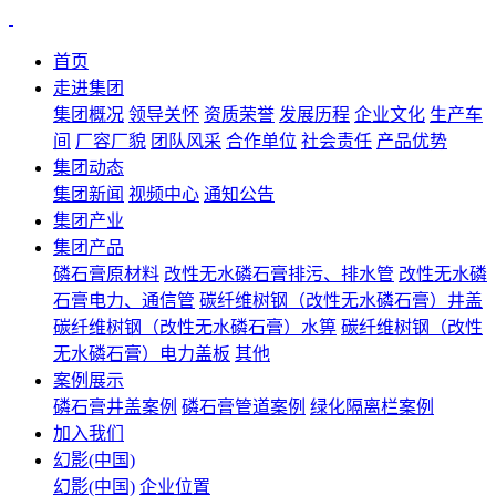
首页
走进集团
集团概况
领导关怀
资质荣誉
发展历程
企业文化
生产车
间
厂容厂貌
团队风采
合作单位
社会责任
产品优势
集团动态
集团新闻
视频中心
通知公告
集团产业
集团产品
磷石膏原材料
改性无水磷石膏排污、排水管
改性无水磷
石膏电力、通信管
碳纤维树钢（改性无水磷石膏）井盖
碳纤维树钢（改性无水磷石膏）水箅
碳纤维树钢（改性
无水磷石膏）电力盖板
其他
案例展示
磷石膏井盖案例
磷石膏管道案例
绿化隔离栏案例
加入我们
幻影(中国)
幻影(中国)
企业位置